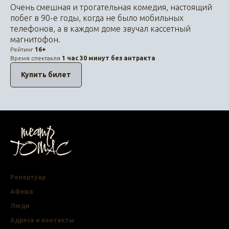
Очень смешная и трогательная комедия, настоящий
побег в 90-е годы, когда не было мобильных
телефонов, а в каждом доме звучал кассетный
магнитофон.
Рейтинг
16+
Время спектакля
1
час 30 минут без антракта
Купить билет
Репертуар
Афиша
Люди
Адреса и контакты